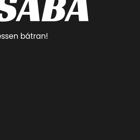
SÁBA
essen bátran!